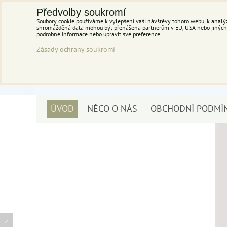
Předvolby soukromí
Soubory cookie používáme k vylepšení vaší návštěvy tohoto webu, k analýz
shromážděná data mohou být přenášena partnerům v EU, USA nebo jiných ze
podrobné informace nebo upravit své preference.
Zásady ochrany soukromí
ÚVOD
NĚCO O NÁS
OBCHODNÍ PODMÍ