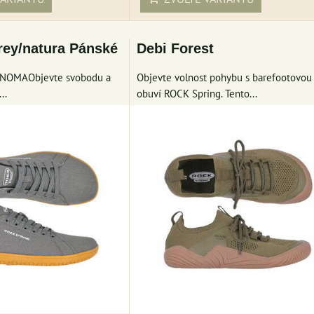
ey/natura Pánské
Debi Forest
SONOMAObjevte svobodu a
Objevte volnost pohybu s barefootovou
..
obuví ROCK Spring. Tento...