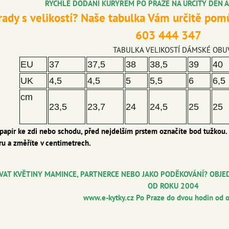
RYCHLÉ DODÁNÍ KURÝREM PO PRAZE NA URČITÝ DEN 
 rady s velikostí? Naše tabulka Vám určitě pomů
603 444 347
TABULKA VELIKOSTÍ DÁMSKÉ OBU
EU
37
37,5
38
38,5
39
40
UK
4,5
4,5
5
5,5
6
6,5
cm
23,5
23,7
24
24,5
25
25
 papír ke zdi nebo schodu, před nejdelším prstem označíte bod tužkou
ru a změříte v centimetrech.
VAT KVĚTINY MAMINCE, PARTNERCE NEBO JAKO PODĚKOVÁNÍ? OBJED
OD ROKU 2004
www.e-kytky.cz
Po Praze do dvou hodin od 