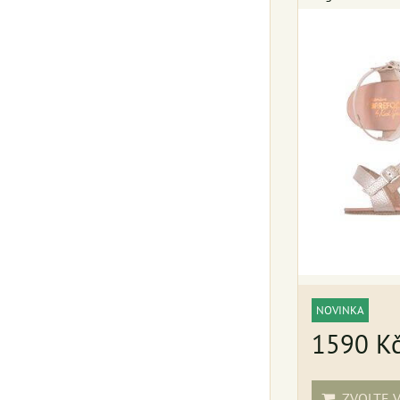
NOVINKA
1590 K
ZVOLTE V