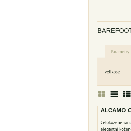
BAREFOOT
Parametry
velikost:
Mřížka
Sezn
Ta
ALCAMO O
Celokožené san
elegantní kožené