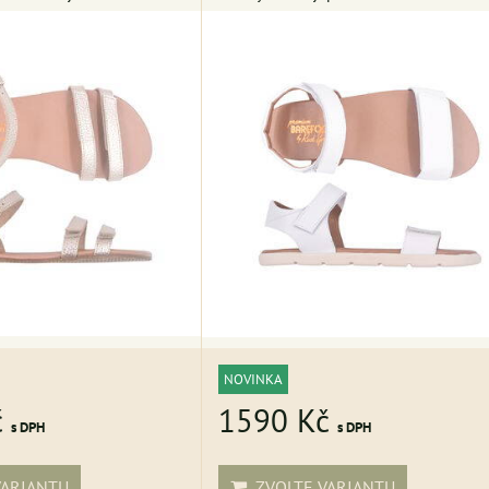
NOVINKA
č
1590 Kč
s DPH
s DPH
ARIANTU
ZVOLTE VARIANTU