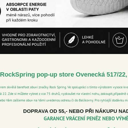
 RockSpring pop-up store Ovenecká 517/22, 
em skvělé barefoot obuvi značky Rock Spring. Ve spolupráci s tímto výrobcem vysoce kva
á 22. Zde si můžete vybrat z cca 75 druhů, vyzkoušet na vlastní nohu, zakoupit,případně 
 nebo Vám zašleme obuv na Vámi uvedenou adresu či do Balíkovny. Pro ryhlejší dodávku mů
DOPRAVA OD 55,- NEBO PŘI NÁKUPU NA
GARANCE VRÁCENÍ PENĚZ NEBO VÝM