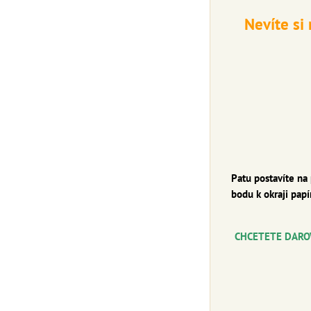
Nevíte si
Patu postavíte na
bodu k okraji papí
CHCETE
TE DARO