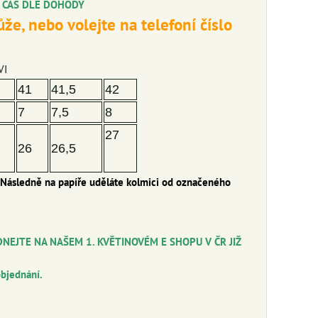
A ČAS DLE DOHODY
že, nebo volejte na telefoní číslo
VI
41
41,5
42
7
7,5
8
27
26
26,5
. Následně na papíře uděláte kolmici od označeného
NEJTE NA NAŠEM 1. KVĚTINOVÉM E SHOPU V ČR JIŽ
objednání.