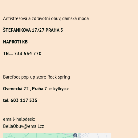
Antistresová a zdravotní obuv, dámská moda
ŠTEFANIKOVA 17/27 PRAHA 5
NAPROTI KB
TEL.. 733 554 770
Barefoot pop-up store Rock spring
Ovenecká 22 , Praha 7- e-kytky.cz
tel. 603 117 535
email- helpdesk:
BellaObuv@email.cz