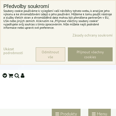
Předvolby soukromí
Soubory cookie používáme k vylepšení vaší návštěvy tohoto webu, k analýze jeho
výkonu a ke shromažďování údajů o jeho používání. Můžeme k tomu použít nástroje
a služby třetích stran a shromážděná data mohou být přenášena partnerům v EU,
USA nebo jiných zemích. Kliknutím na „Přijmout všechny soubory cookie“
vyjadřujete svůj souhlas s tímto zpracováním. Níže můžete najít podrobné
informace nebo upravit své preference.
Zásady ochrany soukromí
Ukázat
Odmítnout
Přijmout všechny
podrobnosti
vše
cookies
Produkty
Menu