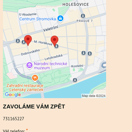
Externí obsah je blokován Volbami
soukromí
Přejete si načíst externí obsah?
Povolit a zapamatovat - souhlas s druhem
cookie: Funkční
ZAVOLÁME VÁM ZPĚT
731165227
*
Váš telefon: