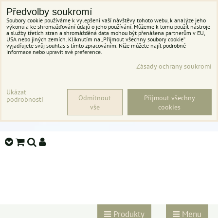
Předvolby soukromí
Soubory cookie používáme k vylepšení vaší návštěvy tohoto webu, k analýze jeho
výkonu a ke shromažďování údajů o jeho používání. Můžeme k tomu použít nástroje
a služby třetích stran a shromážděná data mohou být přenášena partnerům v EU,
USA nebo jiných zemích. Kliknutím na „Přijmout všechny soubory cookie“
vyjadřujete svůj souhlas s tímto zpracováním. Níže můžete najít podrobné
informace nebo upravit své preference.
Zásady ochrany soukromí
Ukázat
Odmítnout
Přijmout všechny
podrobnosti
vše
cookies
Produkty
Menu