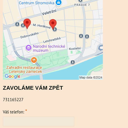
Externí obsah je blokován Volbami
soukromí
Přejete si načíst externí obsah?
Povolit a zapamatovat - souhlas s druhem
cookie: Funkční
ZAVOLÁME VÁM ZPĚT
731165227
*
Váš telefon: