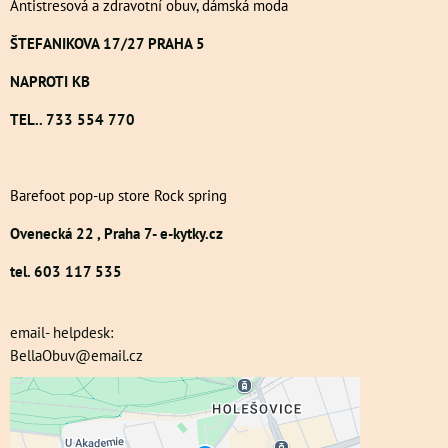
Antistresová a zdravotní obuv, dámská moda
ŠTEFANIKOVA 17/27 PRAHA 5
NAPROTI KB
TEL.. 733 554 770
Barefoot pop-up store Rock spring
Ovenecká 22 , Praha 7- e-kytky.cz
tel. 603 117 535
email- helpdesk:
BellaObuv@email.cz