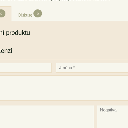
0
0
Diskuse
í produktu
cenzi