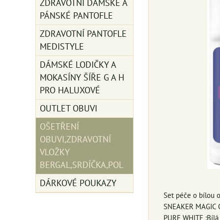
ZDRAVOTNÍ DÁMSKÉ A
PÁNSKÉ PANTOFLE
ZDRAVOTNÍ PANTOFLE
MEDISTYLE
DÁMSKÉ LODIČKY A
MOKASÍNY ŠÍŘE G A H
PRO HALUXOVÉ
OUTLET OBUVI
OŠETŘENÍ
OBUVI,ZDRAVOTNÍ
VLOŽKY
BERGAL,SRDÍČKA,POL
DÁRKOVÉ POUKAZY
Set péče o bílou o
SNEAKER MAGIC CLE
PURE WHITE :Bílá b