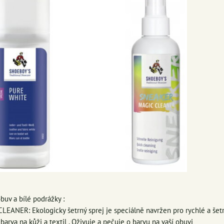
buv a bílé podrážky :
ANER: Ekologicky šetrný sprej je speciálně navržen pro rychlé a šetrn
arva na kůži a textil . Oživuje a pečuje o barvu na vaší obuvi