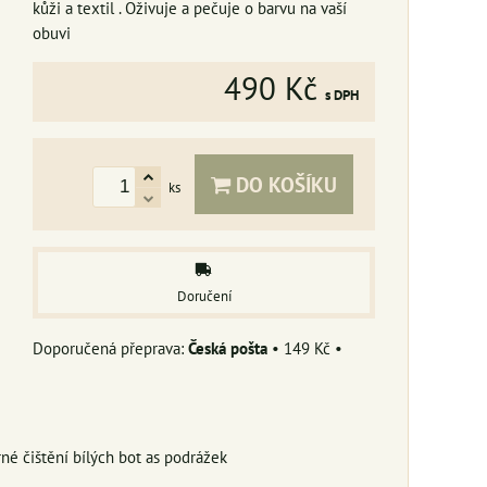
kůži a textil . Oživuje a pečuje o barvu na vaší
obuvi
490 Kč
s DPH
DO KOŠÍKU
ks
Doručení
Česká pošta
•
149 Kč
•
é čištění bílých bot as podrážek