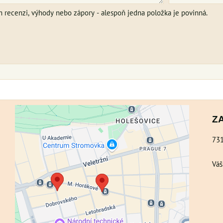
m recenzi, výhody nebo zápory - alespoň jedna položka je povinná.
Z
73
Externí obsah je blokován Volbami
Váš
soukromí
Přejete si načíst externí obsah?
Povolit a zapamatovat - souhlas s druhem
cookie: Funkční