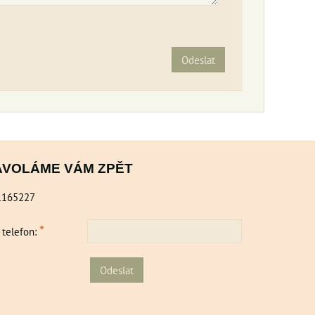
Odeslat
AVOLÁME VÁM ZPĚT
1165227
*
 telefon:
Odeslat