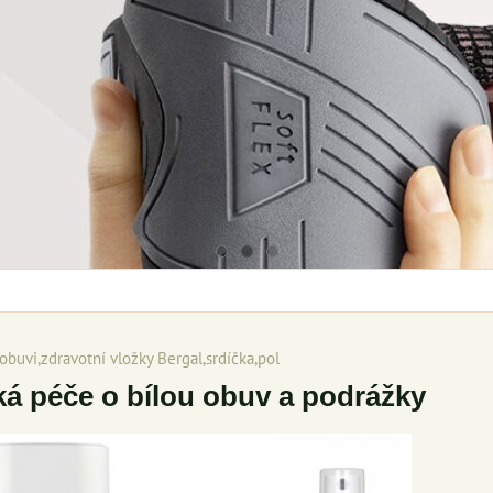
obuvi,zdravotní vložky Bergal,srdíčka,pol
ká péče o bílou obuv a podrážky