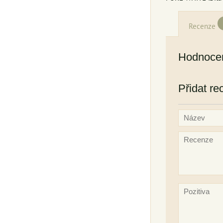
Recenze
Hodnocen
Přidat re