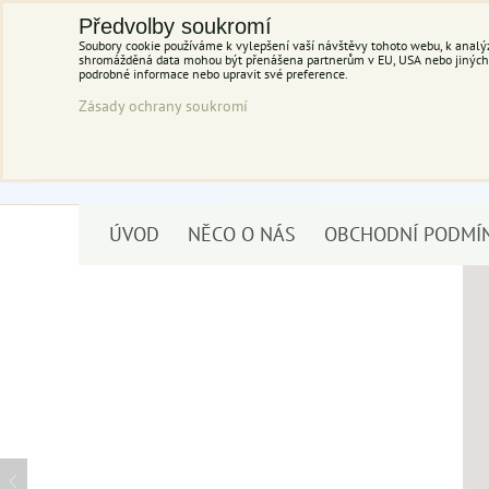
Předvolby soukromí
Soubory cookie používáme k vylepšení vaší návštěvy tohoto webu, k analýz
shromážděná data mohou být přenášena partnerům v EU, USA nebo jiných ze
podrobné informace nebo upravit své preference.
Zásady ochrany soukromí
ÚVOD
NĚCO O NÁS
OBCHODNÍ PODMÍ