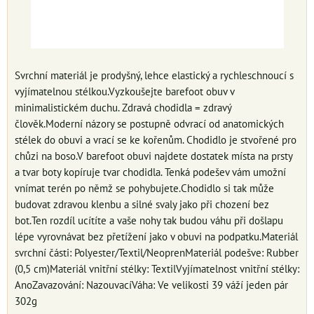
Svrchní materiál je prodyšný, lehce elastický a rychleschnoucí s
vyjímatelnou stélkou.Vyzkoušejte barefoot obuv v
minimalistickém duchu. Zdravá chodidla = zdravý
člověk.Moderní názory se postupně odvrací od anatomických
stélek do obuvi a vrací se ke kořenům. Chodidlo je stvořené pro
chůzi na boso.V barefoot obuvi najdete dostatek místa na prsty
a tvar boty kopíruje tvar chodidla. Tenká podešev vám umožní
vnímat terén po němž se pohybujete.Chodidlo si tak může
budovat zdravou klenbu a silné svaly jako při chození bez
bot.Ten rozdíl ucítíte a vaše nohy tak budou váhu při došlapu
lépe vyrovnávat bez přetížení jako v obuvi na podpatku.Materiál
svrchní části: Polyester/Textil/NeoprenMateriál podešve: Rubber
(0,5 cm)Materiál vnitřní stélky: TextilVyjímatelnost vnitřní stélky:
AnoZavazování: NazouvacíVáha: Ve velikosti 39 váží jeden pár
302g