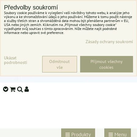
Předvolby soukromí
Soubory cookie používáme k vylepšení vaší návštěvy tohoto webu, k analýze jeho
výkonu a ke shromažďování údajů o jeho používání. Můžeme k tomu použít nástroje
a služby třetích stran a shromážděná data mohou být přenášena partnerům v EU,
USA nebo jiných zemích. Kliknutím na „Přijmout všechny soubory cookie“
vyjadřujete svůj souhlas s tímto zpracováním. Níže můžete najít podrobné
informace nebo upravit své preference.
Zásady ochrany soukromí
Ukázat
Odmítnout
Přijmout všechny
podrobnosti
vše
cookies
Produkty
Menu