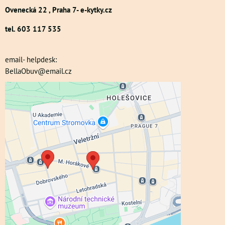
Ovenecká 22 , Praha 7- e-kytky.cz
tel. 603 117 535
email- helpdesk:
BellaObuv@email.cz
Externí obsah je blokován Volbami
soukromí
Přejete si načíst externí obsah?
Povolit a zapamatovat - souhlas s druhem
cookie: Funkční