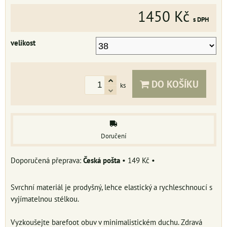
1450 Kč
s DPH
velikost
DO KOŠÍKU
ks
Doručení
Česká pošta
•
149 Kč
•
Svrchní materiál je prodyšný, lehce elastický a rychleschnoucí s
vyjímatelnou stélkou.
Vyzkoušejte barefoot obuv v minimalistickém duchu. Zdravá