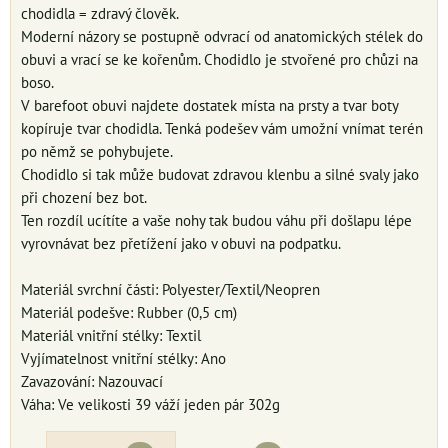
chodidla = zdravý člověk.
Moderní názory se postupně odvrací od anatomických stélek do
obuvi a vrací se ke kořenům. Chodidlo je stvořené pro chůzi na
boso.
V barefoot obuvi najdete dostatek místa na prsty a tvar boty
kopíruje tvar chodidla. Tenká podešev vám umožní vnímat terén
po němž se pohybujete.
Chodidlo si tak může budovat zdravou klenbu a silné svaly jako
při chození bez bot.
Ten rozdíl ucítíte a vaše nohy tak budou váhu při došlapu lépe
vyrovnávat bez přetížení jako v obuvi na podpatku.
Materiál svrchní části: Polyester/Textil/Neopren
Materiál podešve: Rubber (0,5 cm)
Materiál vnitřní stélky: Textil
Vyjímatelnost vnitřní stélky: Ano
Zavazování: Nazouvací
Váha: Ve velikosti 39 váží jeden pár 302g