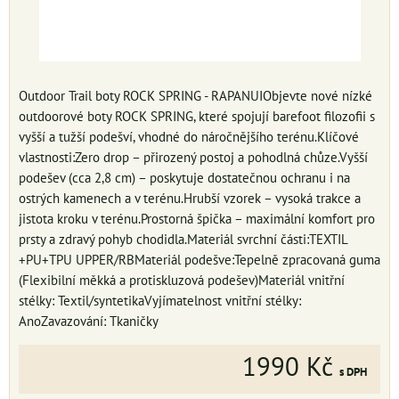
Outdoor Trail boty ROCK SPRING - RAPANUIObjevte nové nízké
outdoorové boty ROCK SPRING, které spojují barefoot filozofii s
vyšší a tužší podešví, vhodné do náročnějšího terénu.Klíčové
vlastnosti:Zero drop – přirozený postoj a pohodlná chůze.Vyšší
podešev (cca 2,8 cm) – poskytuje dostatečnou ochranu i na
ostrých kamenech a v terénu.Hrubší vzorek – vysoká trakce a
jistota kroku v terénu.Prostorná špička – maximální komfort pro
prsty a zdravý pohyb chodidla.Materiál svrchní části:TEXTIL
+PU+TPU UPPER/RBMateriál podešve:Tepelně zpracovaná guma
(Flexibilní měkká a protiskluzová podešev)Materiál vnitřní
stélky: Textil/syntetikaVyjímatelnost vnitřní stélky:
AnoZavazování: Tkaničky
1990 Kč
s DPH