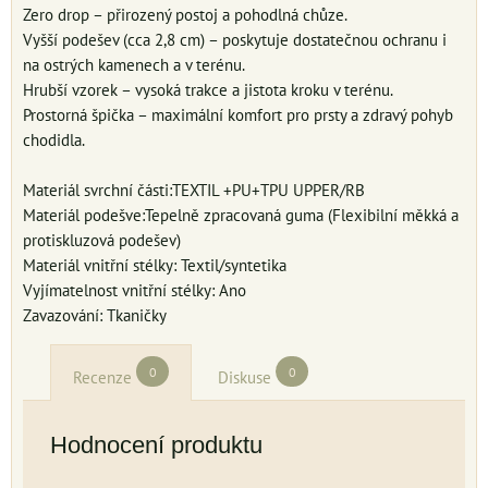
Zero drop – přirozený postoj a pohodlná chůze.
Vyšší podešev (cca 2,8 cm) – poskytuje dostatečnou ochranu i
na ostrých kamenech a v terénu.
Hrubší vzorek – vysoká trakce a jistota kroku v terénu.
Prostorná špička – maximální komfort pro prsty a zdravý pohyb
chodidla.
Materiál svrchní části:TEXTIL +PU+TPU UPPER/RB
Materiál podešve:Tepelně zpracovaná guma (Flexibilní měkká a
protiskluzová podešev)
Materiál vnitřní stélky: Textil/syntetika
Vyjímatelnost vnitřní stélky: Ano
Zavazování: Tkaničky
0
0
Recenze
Diskuse
Hodnocení produktu