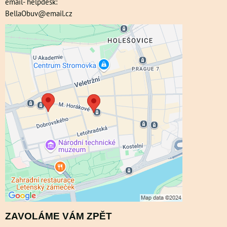
email- helpdesk:
BellaObuv@email.cz
Externí obsah je blokován Volbami
soukromí
Přejete si načíst externí obsah?
Povolit a zapamatovat - souhlas s druhem
cookie: Funkční
ZAVOLÁME VÁM ZPĚT