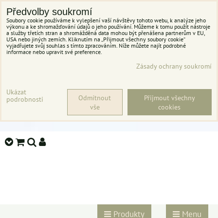
Předvolby soukromí
Soubory cookie používáme k vylepšení vaší návštěvy tohoto webu, k analýze jeho
výkonu a ke shromažďování údajů o jeho používání. Můžeme k tomu použít nástroje
a služby třetích stran a shromážděná data mohou být přenášena partnerům v EU,
USA nebo jiných zemích. Kliknutím na „Přijmout všechny soubory cookie“
vyjadřujete svůj souhlas s tímto zpracováním. Níže můžete najít podrobné
informace nebo upravit své preference.
Zásady ochrany soukromí
Ukázat
Odmítnout
Přijmout všechny
podrobnosti
vše
cookies
Produkty
Menu