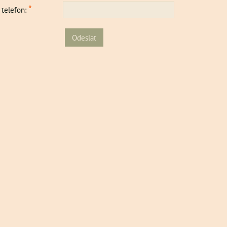
*
 telefon:
Odeslat