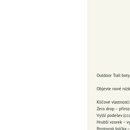
Outdoor Trail bo
Objevte nové nízké
Klíčové vlastnosti:
Zero drop – přiro
Vyšší podešev (cc
Hrubší vzorek – vy
Prostorná špička 