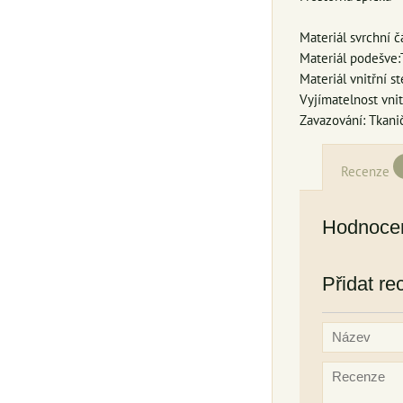
Materiál svrchní
Materiál podešve:
Materiál vnitřní st
Vyjímatelnost vnit
Zavazování: Tkani
Recenze
Hodnocen
Přidat re