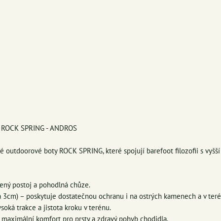
ty ROCK SPRING - ANDROS
 outdoorové boty ROCK SPRING, které spojují barefoot filozofii s vyšší
zený postoj a pohodlná chůze.
a 3cm) – poskytuje dostatečnou ochranu i na ostrých kamenech a v teré
soká trakce a jistota kroku v terénu.
– maximální komfort pro prsty a zdravý pohyb chodidla.