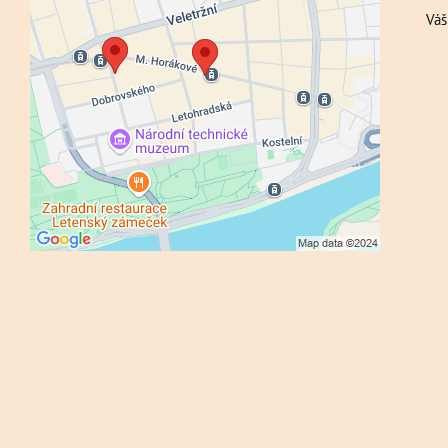
Externí obsah je blokován Volbami
Váš
soukromí
Přejete si načíst externí obsah?
Povolit a zapamatovat - souhlas s druhem
cookie: Funkční