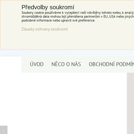
Předvolby soukromí
Soubory cookie používáme k vylepšení vaší návštěvy tohoto webu, k analýz
shromážděná data mohou být přenášena partnerům v EU, USA nebo jiných ze
podrobné informace nebo upravit své preference.
Zásady ochrany soukromí
ÚVOD
NĚCO O NÁS
OBCHODNÍ PODMÍ