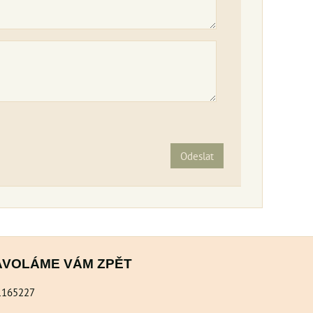
Odeslat
AVOLÁME VÁM ZPĚT
1165227