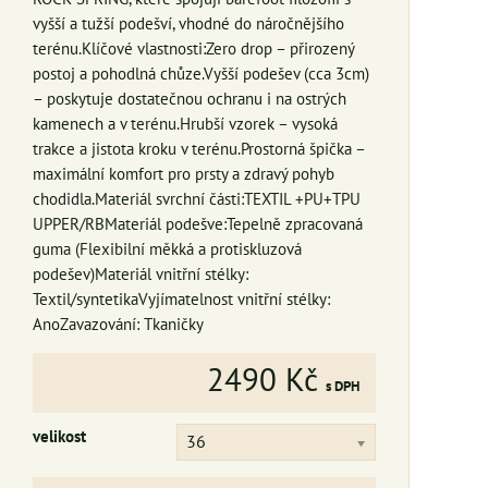
vyšší a tužší podešví, vhodné do náročnějšího
terénu.Klíčové vlastnosti:Zero drop – přirozený
postoj a pohodlná chůze.Vyšší podešev (cca 3cm)
– poskytuje dostatečnou ochranu i na ostrých
kamenech a v terénu.Hrubší vzorek – vysoká
trakce a jistota kroku v terénu.Prostorná špička –
maximální komfort pro prsty a zdravý pohyb
chodidla.Materiál svrchní části:TEXTIL +PU+TPU
UPPER/RBMateriál podešve:Tepelně zpracovaná
guma (Flexibilní měkká a protiskluzová
podešev)Materiál vnitřní stélky:
Textil/syntetikaVyjímatelnost vnitřní stélky:
AnoZavazování: Tkaničky
2490 Kč
s DPH
velikost
36