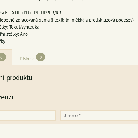
 části:TEXTIL +PU+TPU UPPER/RB
Tepelně zpracovaná guma (Flexibilní měkká a protiskluzová podešev)
élky: Textil/syntetika
řní stélky: Ano
čky
0
0
Diskuse
í produktu
cenzi