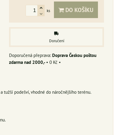
DO KOŠÍKU
ks
Doručení
Doprava Českou poštou
zdarma nad 2000,-
•
0 Kč
•
 a tužší podešví, vhodné do náročnějšího terénu.
nu.