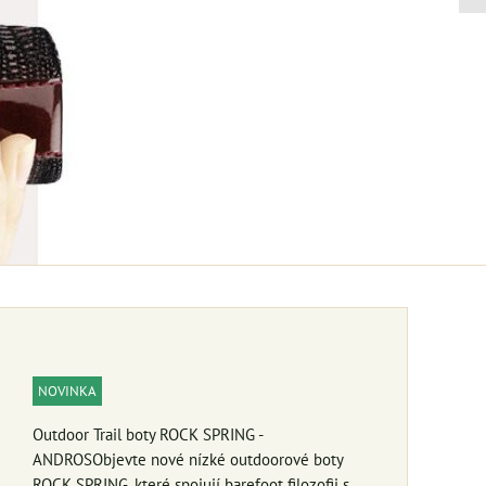
NOVINKA
Outdoor Trail boty ROCK SPRING -
ANDROSObjevte nové nízké outdoorové boty
ROCK SPRING, které spojují barefoot filozofii s