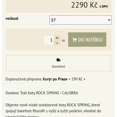
2290 Kč
s DPH
velikost
DO KOŠÍKU
ks
Doručení
Kurýr po Praze
•
199 Kč
•
Outdoor Trail boty ROCK SPRING - CALOBRA
Objevte nové nízké outdoorové boty ROCK SPRING, které
spojují barefoot filozofii s vyšší a tužší podešví, vhodné do
náročnějšího terénu.