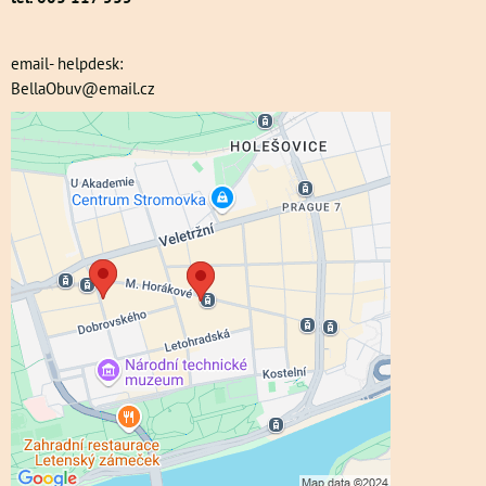
email- helpdesk:
BellaObuv@email.cz
Externí obsah je blokován Volbami
soukromí
Přejete si načíst externí obsah?
Povolit a zapamatovat - souhlas s druhem
cookie: Funkční