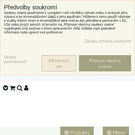
Předvolby soukromí
Soubory cookie používáme k vylepšení vaší návštěvy tohoto webu, k analýze jeho
výkonu a ke shromažďování údajů o jeho používání. Můžeme k tomu použít nástroje
a služby třetích stran a shromážděná data mohou být přenášena partnerům v EU,
USA nebo jiných zemích. Kliknutím na „Přijmout všechny soubory cookie“
vyjadřujete svůj souhlas s tímto zpracováním. Níže můžete najít podrobné
informace nebo upravit své preference.
Zásady ochrany soukromí
Ukázat
Odmítnout
Přijmout všechny
podrobnosti
vše
cookies
Produkty
Menu