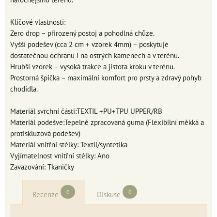
Klíčové vlastnosti:
Zero drop – přirozený postoj a pohodlná chůze.
Vyšší podešev (cca 2 cm + vzorek 4mm) – poskytuje
dostatečnou ochranu i na ostrých kamenech a v terénu.
Hrubší vzorek – vysoká trakce a jistota kroku v terénu.
Prostorná špička – maximální komfort pro prsty a zdravý pohyb
chodidla.
Materiál svrchní části:TEXTIL +PU+TPU UPPER/RB
Materiál podešve:Tepelně zpracovaná guma (Flexibilní měkká a
protiskluzová podešev)
Materiál vnitřní stélky: Textil/syntetika
Vyjímatelnost vnitřní stélky: Ano
Zavazování: Tkaničky
0
0
Recenze
Diskuse