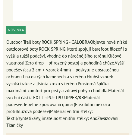
NOVINKA
Outdoor Trail boty ROCK SPRING - CALOBRAObjevte nové nízké
outdoorové boty ROCK SPRING, které spojují barefoot filozofii s
vyšší a tužší podešví, vhodné do náročnějšího terénu.Klíčové
vlastnosti:Zero drop – přirozený postoj a pohodlná chůze.Vyšší
podešev (cca 2 cm + vzorek 4mm) – poskytuje dostatečnou
ochranu i na ostrých kamenech a v terénu.Hrubší vzorek –
vysoká trakce a jistota kroku v terénu.Prostorná špička –
maximální komfort pro prsty a zdravý pohyb chodidla.Materiál
svrchní části:TEXTIL +PU+TPU UPPER/RBMateriál
podešve:Tepelně zpracovaná guma (Flexibilní měkká a
protiskluzová podešev)Materiál vnitřní stélky:
Textil/syntetikaVyjímatelnost vnitřní stélky: AnoZavazování:
Tkaničky