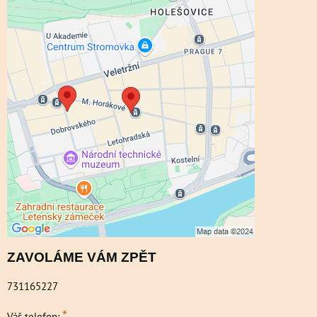
Externí obsah je blokován Volbami
soukromí
Přejete si načíst externí obsah?
Povolit a zapamatovat - souhlas s druhem
cookie: Funkční
ZAVOLÁME VÁM ZPĚT
731165227
*
Váš telefon: