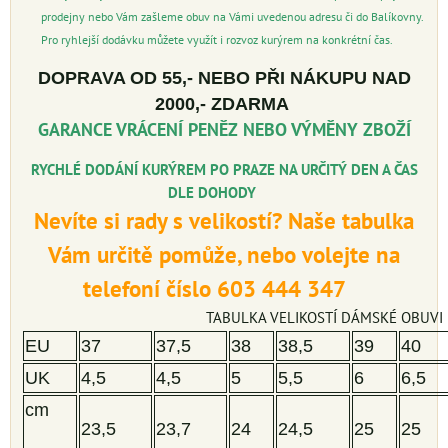
prodejny nebo Vám zašleme obuv na Vámi uvedenou adresu či do Balíkovny.
Pro ryhlejší dodávku můžete využít i rozvoz kurýrem na konkrétní čas.
DOPRAVA OD 55,- NEBO PŘI NÁKUPU NAD
2000,- ZDARMA
GARANCE VRÁCENÍ PENĚZ NEBO VÝMĚNY ZBOŽÍ
RYCHLÉ DODÁNÍ KURÝREM PO PRAZE NA URČITÝ DEN A ČAS
DLE DOHODY
Nevíte si rady s velikostí? Naše tabulka
Vám určitě pomůže, nebo volejte na
telefoní číslo 603 444 347
TABULKA VELIKOSTÍ DÁMSKÉ OBUVI
EU
37
37,5
38
38,5
39
40
UK
4,5
4,5
5
5,5
6
6,5
cm
23,5
23,7
24
24,5
25
25