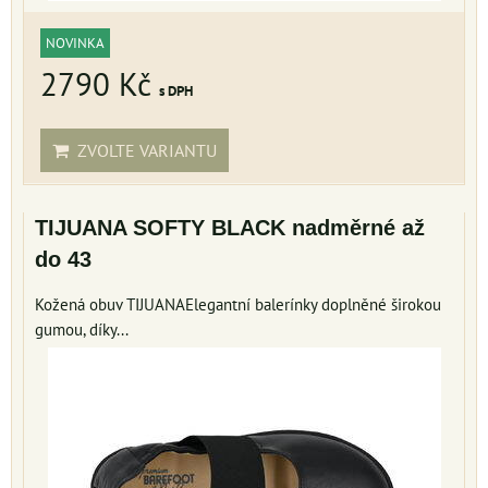
NOVINKA
2790 Kč
s DPH
ZVOLTE VARIANTU
TIJUANA SOFTY BLACK nadměrné až
do 43
Kožená obuv TIJUANAElegantní balerínky doplněné širokou
gumou, díky...