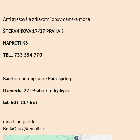
Antistresová a zdravotní obuv, dámská moda
ŠTEFANIKOVA 17/27 PRAHA 5
NAPROTI KB
TEL.. 733 554 770
Barefoot pop-up store Rock spring
Ovenecká 22 , Praha 7- e-kytky.cz
tel. 603 117 535
email- helpdesk:
BellaObuv@email.cz