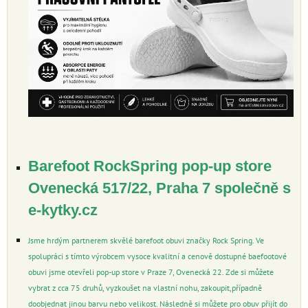
Barefoot RockSpring pop-up store
Ovenecká 517/22, Praha 7 společně s
e-kytky.cz
Jsme hrdým partnerem skvělé barefoot obuvi značky Rock Spring. Ve
spolupráci s tímto výrobcem vysoce kvalitní a cenově dostupné baefootové
obuvi jsme otevřeli pop-up store v Praze 7, Ovenecká 22. Zde si můžete
vybrat z cca 75 druhů, vyzkoušet na vlastní nohu, zakoupit,případně
doobjednat jinou barvu nebo velikost. Následně si můžete pro obuv přijít do