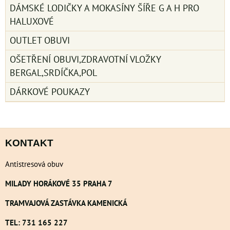
DÁMSKÉ LODIČKY A MOKASÍNY ŠÍŘE G A H PRO
HALUXOVÉ
OUTLET OBUVI
OŠETŘENÍ OBUVI,ZDRAVOTNÍ VLOŽKY
BERGAL,SRDÍČKA,POL
DÁRKOVÉ POUKAZY
KONTAKT
Antistresová obuv
MILADY HORÁKOVÉ 35 PRAHA 7
TRAMVAJOVÁ ZASTÁVKA KAMENICKÁ
TEL: 731 165 227