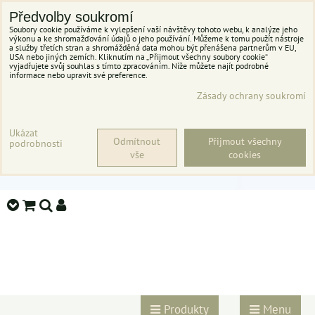
Předvolby soukromí
Soubory cookie používáme k vylepšení vaší návštěvy tohoto webu, k analýze jeho
výkonu a ke shromažďování údajů o jeho používání. Můžeme k tomu použít nástroje
a služby třetích stran a shromážděná data mohou být přenášena partnerům v EU,
USA nebo jiných zemích. Kliknutím na „Přijmout všechny soubory cookie“
vyjadřujete svůj souhlas s tímto zpracováním. Níže můžete najít podrobné
informace nebo upravit své preference.
Zásady ochrany soukromí
Ukázat
Odmítnout
Přijmout všechny
podrobnosti
vše
cookies
Produkty
Menu