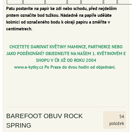
Patu postavíte na papír ke zdi nebo schodu, před nejdelším
prstem označíte bod tužkou. Následně na papíře uděláte
kolmici od označeného bodu k okraji papíru a změříte v
centimetrech.
CHCETE
TE DAROVAT KVĚTINY MAMINCE, PARTNERCE NEBO
JAKO PODĚKOVÁNÍ? OBJEDNEJTE NA NAŠEM 1. KVĚTINOVÉM E
SHOPU V ČR JIŽ OD ROKU 2004
www.e-kytky.cz
Po Praze do dvou hodin od objednání.
BAREFOOT OBUV ROCK
54
položek
SPRING